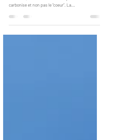
jbaccialon
23 déc. 2020
1 min de lecture
Résistance au feu
Le bois brûle très lentement, de l'extérieur vers
l'intérieur, et seule la couche superficielle se
carbonise et non pas le “coeur”. La...